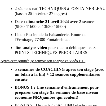
2 séances nat' TECHNIQUES à FONTAINEBLEAU
(bassin 25 intérieur 27 degrés)
Date :
dimanche 21 avril 2024
avec 2 séances
(9h30-11h00 et 13h30-15h00)
Lieu : Piscine de la Faisanderie, Route de
l'Ermitage, 77300 Fontainebleau
Ton analyse vidéo
pour que tu débloques tes 3
POINTS TECHNIQUES PRIORITAIRES
Après cette journée, je t'envoie ton analyse en vidéo ET :
5 semaines de COACHING après ton stage (avec
un bilan à la fin) + 12 séances supplémentaires
ensuite
BONUS 1 : Une semaine d'entraînement pour
préparer ton stage (la semaine de base niveau
économie NRJ/jambes qui coulent)
BONUS 2 : Un pack COACHING élastiques en