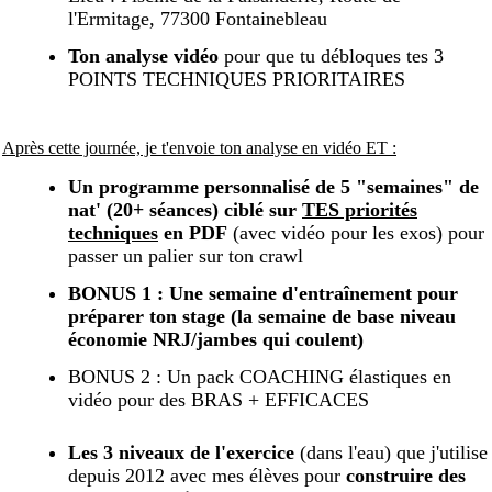
l'Ermitage, 77300 Fontainebleau
Ton analyse vidéo
pour que tu débloques tes 3
POINTS TECHNIQUES PRIORITAIRES
Après cette journée, je t'envoie ton analyse en vidéo ET :
Un programme personnalisé de 5 "semaines" de
nat'
(20+ séances)
ciblé
sur
TES priorités
techniques
en PDF
(avec vidéo pour les exos) pour
passer un palier sur ton crawl
BONUS 1 : Une semaine d'entraînement pour
préparer ton stage (la semaine de base niveau
économie NRJ/jambes qui coulent)
BONUS 2 : Un pack COACHING élastiques en
vidéo pour des BRAS + EFFICACES
Les 3 niveaux de l'exercice
(dans l'eau) que j'utilise
depuis 2012 avec mes élèves pour
construire des