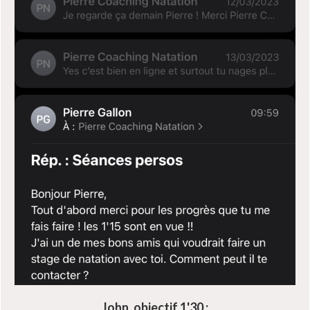
John, objectif 1'30 :