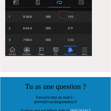
Tu as une question ?
Envoyez-moi un mail à :
pierre@coachingnatation.fr
Ecrivez-moi sur What's App au
0682261817