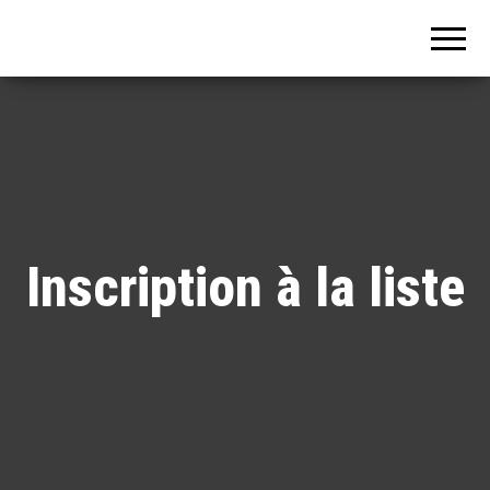
Nager plus
vite (tout en
GLISSE) avec
la méthode
SENSORIELLE
Inscription à la liste