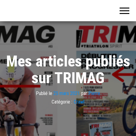
Nager plus
vite (tout en
GLISSE) avec
la méthode
SENSORIELLE
Mes articles publiés
sur TRIMAG
Publié le
25 mars 2021
par
Pierre
Catégorie :
Crawl