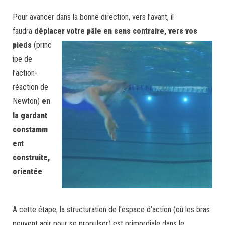
Pour avancer dans la bonne direction, vers l’avant, il
faudra
déplacer votre pâle en sens contraire, vers vos
pieds
(princ
ipe de
l’action-
réaction de
Newton)
en
la gardant
constamm
ent
construite,
orientée
.
A cette étape, la structuration de l’espace d’action (où les bras
peuvent agir pour se propulser) est primordiale dans le