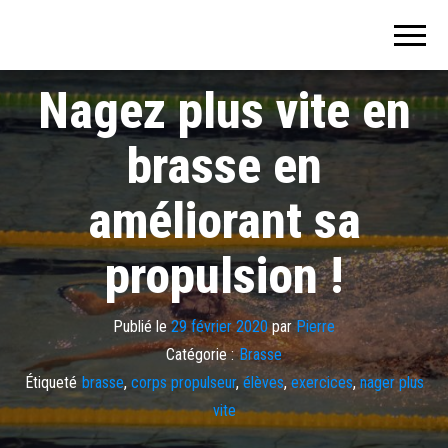
Nager plus
vite (tout en
GLISSE) avec
Nagez plus vite en
la méthode
SENSORIELLE
brasse en
améliorant sa
propulsion !
Publié le
29 février 2020
par
Pierre
Catégorie :
Brasse
Étiqueté
brasse
,
corps propulseur
,
élèves
,
exercices
,
nager plus
vite