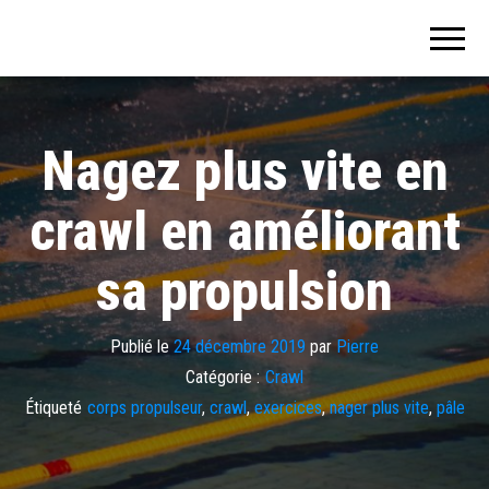
Nager plus
vite (tout en
GLISSE) avec
la méthode
SENSORIELLE
Nagez plus vite en
crawl en améliorant
sa propulsion
Publié le
24 décembre 2019
par
Pierre
Catégorie :
Crawl
Étiqueté
corps propulseur
,
crawl
,
exercices
,
nager plus vite
,
pâle