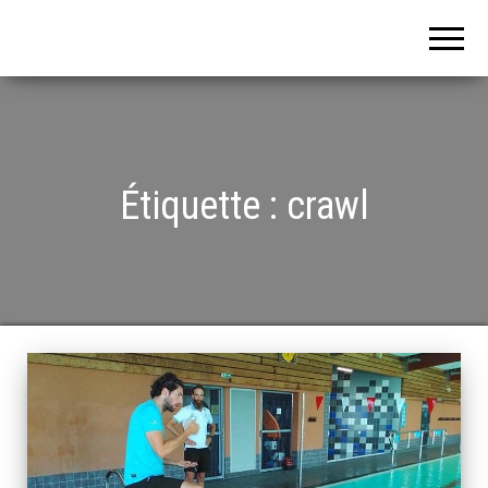
Nager plus
vite (tout en
GLISSE) avec
la méthode
SENSORIELLE
Étiquette :
crawl