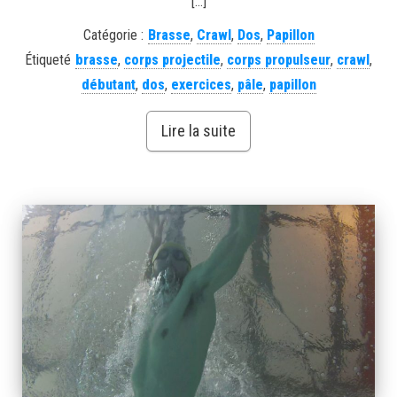
[…]
Catégorie :
Brasse
,
Crawl
,
Dos
,
Papillon
Étiqueté
brasse
,
corps projectile
,
corps propulseur
,
crawl
,
débutant
,
dos
,
exercices
,
pâle
,
papillon
Lire la suite