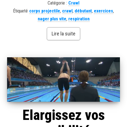
Catégorie :
Crawl
Étiqueté
corps projectile
,
crawl
,
débutant
,
exercices
,
nager plus vite
,
respiration
Lire la suite
Elargissez vos