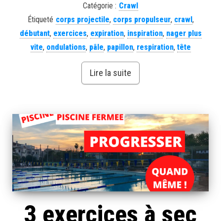
Catégorie :
Crawl
Étiqueté
corps projectile
,
corps propulseur
,
crawl
,
débutant
,
exercices
,
expiration
,
inspiration
,
nager plus
vite
,
ondulations
,
pâle
,
papillon
,
respiration
,
tête
Lire la suite
3 exercices à sec