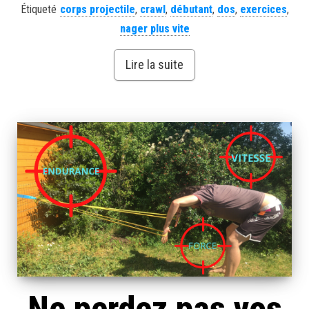
Étiqueté
corps projectile
,
crawl
,
débutant
,
dos
,
exercices
,
nager plus vite
Lire la suite
Ne perdez pas vos