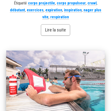
Étiqueté
corps projectile
,
corps propulseur
,
crawl
,
débutant
,
exercices
,
expiration
,
inspiration
,
nager plus
vite
,
respiration
Lire la suite