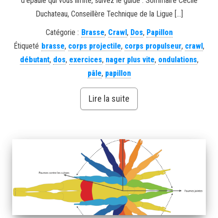
d’épaule qui vous limite, suivez le guide : Sommaire Cécile
Duchateau, Conseillère Technique de la Ligue […]
Catégorie :
Brasse
,
Crawl
,
Dos
,
Papillon
Étiqueté
brasse
,
corps projectile
,
corps propulseur
,
crawl
,
débutant
,
dos
,
exercices
,
nager plus vite
,
ondulations
,
pâle
,
papillon
Lire la suite